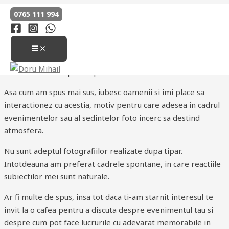
DESPRE DORU
Skip
0765 111 994
to
Fac parte din cei care fac fotografie din pasiune si care ar
content
face orice pentru ca fiecare eveniment sa ramana
MAIN
MENU
memorabil datorita unor fotografii speciale care sa aiba acel
ceva care sa ii surprinda pe toti.
Asa cum am spus mai sus, iubesc oamenii si imi place sa
interactionez cu acestia, motiv pentru care adesea in cadrul
evenimentelor sau al sedintelor foto incerc sa destind
atmosfera.
Nu sunt adeptul fotografiilor realizate dupa tipar.
Intotdeauna am preferat cadrele spontane, in care reactiile
subiectilor mei sunt naturale.
Ar fi multe de spus, insa tot daca ti-am starnit interesul te
invit la o cafea pentru a discuta despre evenimentul tau si
despre cum pot face lucrurile cu adevarat memorabile in